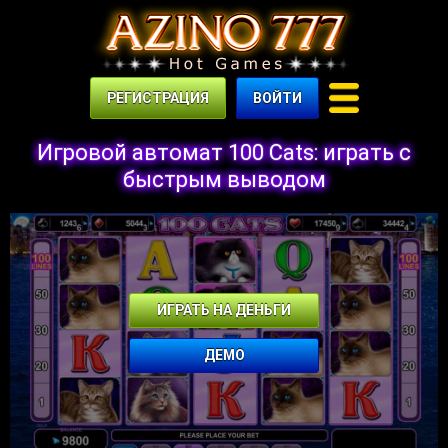
РЕГИСТРАЦИЯ
ВОЙТИ
Игровой автомат 100 Cats: играть с
быстрым выводом
ИГРАТЬ НА ДЕНЬГИ
ДЕМО