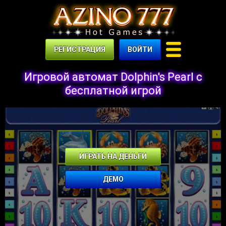
РЕГИСТРАЦИЯ
ВОЙТИ
Игровой автомат Dolphin's Pearl с
бесплатной игрой
ИГРАТЬ НА ДЕНЬГИ
ДЕМО