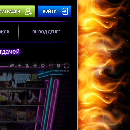
ИСТРАЦИЯ
ВОЙТИ
ОКОВ
ВЫВОД ДЕНЕГ
отдачей