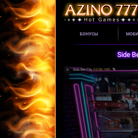
БОНУСЫ
МОБИ
Side B